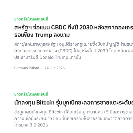
ข่าวคริปโตเคอเรนซี่
สหรัฐฯ จ่อแบน CBDC ถึงปี 2030 หลังสภาคองเก
รอเพียง Trump ลงนาม
สภาผู้แทนราษฎรสหรัฐฯ อนุมัติร่างกฎหมายซึ่งมีบทบัญญัติห้ามธ
ดิจิทัลของธนาคารกลาง (CBDC) ไปจนถึงสิ้นปี 2030 โดยเหลือเพ
ประธานาธิบดี Donald Trump เท่านั้น
Putawan Pulom
24 Jun 2026
ข่าวคริปโตเคอเรนซี่
นักลงทุน Bitcoin รุ่นบุกเบิกชะลอการขายแตะระดับ
ข้อมูลเผยนักลงทุน Bitcoin ที่ถือเหรียญมานานกว่า 5 ปีลดการขา
ความเชื่อมั่นระยะยาว ขณะที่นักวิเคราะห์หลายรายมองว่าตลาดอาจเข
ไตรมาส 3 ปี 2026