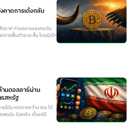
ยังคาดการเด้งกลับ
สัปดาห์ ท่ามกลางแรงกดดัน
ดการฟื้นตัวระยะสั้น โดยมีเป้า
นล้านดอลลาร์ผ่าน
ตรสหรัฐ
ู่ภายใต้มาตรการคว่ำบาตร ได้
ลตฟอร์ม CoinEx ตั้งแต่ปี