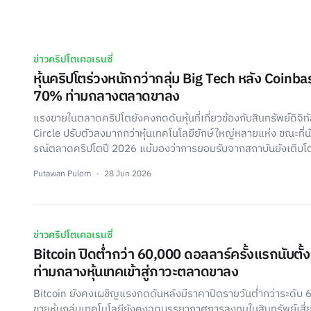
ข่าวคริปโตเคอเรนซี่
หุ้นคริปโตร่วงหนักกว่ากลุ่ม Big Tech หลัง Coinbas
70% ท่ามกลางตลาดขาลง
แรงขายในตลาดคริปโตยังคงกดดันหุ้นที่เกี่ยวข้องกับสินทรัพย์ดิจิท
Circle ปรับตัวลงมากกว่าหุ้นเทคโนโลยียักษ์ใหญ่หลายแห่ง ขณะที่น
รณ์ตลาดคริปโตปี 2026 แม้มองว่าการยอมรับจากสถาบันยังเติบโตต
Putawan Pulom
28 Jun 2026
ข่าวคริปโตเคอเรนซี่
Bitcoin ปิดต่ำกว่า 60,000 ดอลลาร์ครั้งแรกนับตั้
ท่ามกลางหุ้นเทคเข้าสู่ภาวะตลาดขาลง
Bitcoin ยังคงเผชิญแรงกดดันหลังมีราคาปิดรายวันต่ำกว่าระดับ 
ขายหุ้นกลุ่มเทคโนโลยียังคงฉุดบรรยากาศการลงทุนในสินทรัพย์เสี