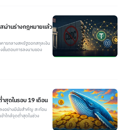
รสผ่านร่างกฎหมายแล้ว
นาคารกลางสหรัฐออกสกุลเงิน
ียงขั้นตอนการลงนามของ
ต่ำสุดในรอบ 19 เดือน
ยลงอย่างมีนัยสำคัญ สะท้อน
้าใกล้จุดต่ำสุดในช่วง