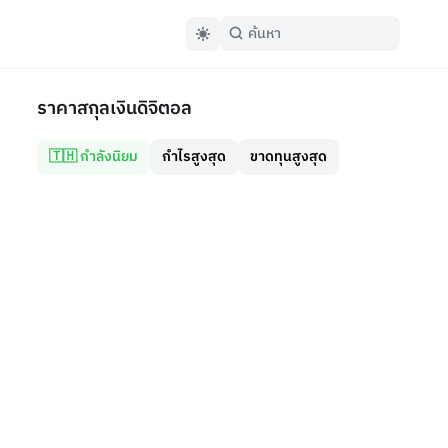
ราคาสกุลเงินดิจิตอล
🇹🇭 กำลังนิยม
กำไรสูงสุด
ขาดทุนสูงสุด
ข่าวคริปโตเคอเรนซี่
Arthur Hayes มองสงครามอิห