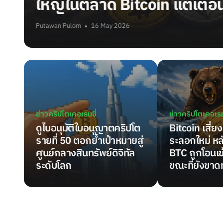
จริง
ธุรกิจมองว่าเข้มงวดเกิ
Putawan Pulom
14 May 2026
ข่าวคริปโตเคอเรนซี่
ข่าวคริปโตเคอเรน
ดูไบอนุมัติใบอนุญาตคริปโต
Bitcoin เสี่
รายที่ 50 ตอกย้ำเป้าหมายสู่
ระลอกใหม่ หล
ศูนย์กลางสินทรัพย์ดิจิทัล
BTC ถูกโอนเข
ระดับโลก
ขณะที่ยังขาด