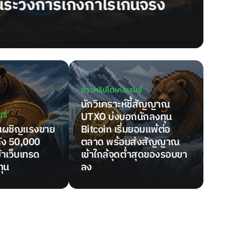
นไป
ข่าวคริปโตเคอเรนซี่
นักวิเคราะห์ชี้สัญญาณ
ซี่
UTXO บ่งบอกนักลงทุน
ยงเผชิญแรงขาย
Bitcoin เริ่มยอมแพ้ต่อ
ัง 50,000
ตลาด พร้อมส่งสัญญาณ
้าเว็บเทรด
เข้าใกล้จุดต่ำสุดของรอบขา
ทุน
ลง