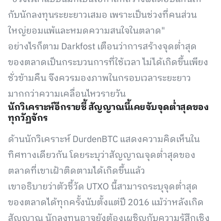
กับนักลงทุนระยะยาวเสมอ เพราะเป็นช่วงที่คนส่วน
ใหญ่ยอมแพ้และหมดความสนใจในตลาด"
อย่างไรก็ตาม Darkfost เตือนว่าการสร้างจุดต่ำสุด
ของตลาดเป็นกระบวนการที่ใช้เวลา ไม่ได้เกิดขึ้นเพียง
ชั่วข้ามคืน จึงควรมองภาพในกรอบเวลาระยะยาว
มากกว่าความเคลื่อนไหวรายวัน
นักวิเคราะห์อีกรายชี้ สัญญาณนี้เคยจับจุดต่ำสุดของ
ทุกวัฏจักร
ด้านนักวิเคราะห์ DurdenBTC แสดงความคิดเห็นใน
ทิศทางเดียวกัน โดยระบุว่าสัญญาณจุดต่ำสุดของ
ตลาดที่เขาเฝ้าติดตามได้เกิดขึ้นแล้ว
เขาอธิบายว่าตัวชี้วัด UTXO นี้สามารถระบุจุดต่ำสุด
ของตลาดได้ทุกครั้งนับตั้งแต่ปี 2016 แม้ว่าหลังเกิด
สัญญาณ นักลงทุนอาจยังต้องเผชิญกับความรู้สึกเชิง