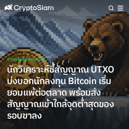
ข่าวคริปโตเคอเรนซี่
นักวิเคราะห์ชี้สัญญาณ UTXO
บ่งบอกนักลงทุน Bitcoin เริ่ม
ยอมแพ้ต่อตลาด พร้อมส่ง
สัญญาณเข้าใกล้จุดต่ำสุดของ
รอบขาลง