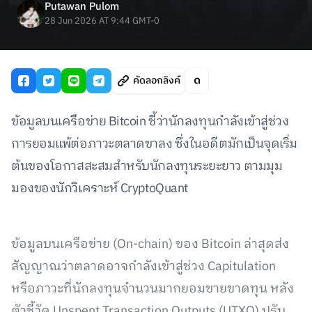
Putawan Pulom
28 Jun 2026 AT 9:44 GMT-0
คัดลอกลิงค์
ข้อมูลบนเครือข่าย Bitcoin ชี้ว่านักลงทุนกำลังเข้าสู่ช่วง
การยอมแพ้ต่อภาวะตลาดขาลง ซึ่งในอดีตมักเป็นจุดเริ่ม
ต้นของโอกาสสะสมสำหรับนักลงทุนระยะยาว ตามมุม
มองของนักวิเคราะห์ CryptoQuant
ข้อมูลบนเครือข่าย (On-chain) ของ Bitcoin ล่าสุดส่ง
สัญญาณว่าตลาดอาจกำลังเข้าสู่ช่วง Capitulation
หรือภาวะที่นักลงทุนจำนวนมากยอมขายขาดทุน หลัง
ตัวชี้วัด Unspent Transaction Outputs (UTXO) ปรับ