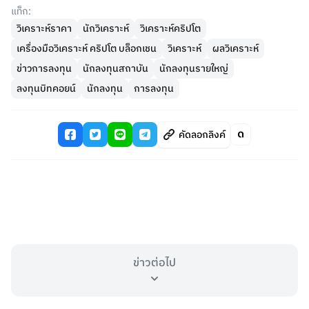
แท็ก:
วิเคราะห์ราคา
นักวิเคราะห์
วิเคราะห์คริปโต
เครื่องมือวิเคราะห์ คริปโต บล็อกเชน
วิเคราะห์
ผลวิเคราะห์
ข่าวการลงทุน
นักลงทุนสถาบัน
นักลงทุนรายใหญ่
ลงทุนบิทคอยน์
นักลงทุน
การลงทุน
คัดลอกลิงค์
ข่าวต่อไป