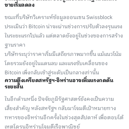
ขายเริ่มลดลง
ขณะที่บริษัทวิเคราะห์ข้อมูลออนเชน Swissblock
ประเมินว่า Bitcoin น่าจะผ่านช่วงการปรับตัวลงรุนแรง
ในระยะแรกไปแล้ว แต่ตลาดยังอยู่ในช่วงของการสร้าง
ฐานราคา
บริษัทระบุว่าราคาเริ่มมีเสถียรภาพมากขึ้น แม้แนวโน้ม
โดยรวมยังอยู่ในแดนลบ และแรงขับเคลื่อนของ
Bitcoin เพิ่งกลับเข้าสู่ระดับเป็นกลางเท่านั้น
ความตึงเครียดสหรัฐฯ-อิหร่านอาจเพิ่มแรงกดดัน
ระยะสั้น
ในอีกด้านหนึ่ง ปัจจัยภูมิรัฐศาสตร์ยังคงเป็นความ
เสี่ยงสำคัญ หลังสหรัฐฯ กลับมาโจมตีเป้าหมายทาง
ทหารของอิหร่านอีกครั้งในช่วงสุดสัปดาห์ เพื่อตอบโต้
เหตุโดรนอิหร่านโจมตีเรือพาณิชย์