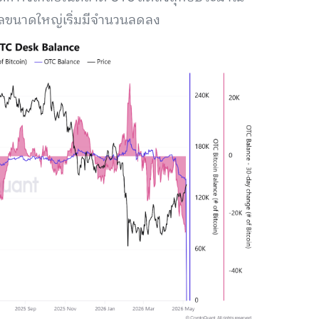
ลขนาดใหญ่เริ่มมีจำนวนลดลง