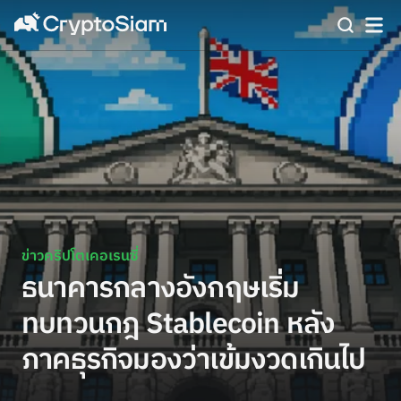
ข่าวคริปโตเคอเรนซี่
ธนาคารกลางอังกฤษเริ่ม
ทบทวนกฎ Stablecoin หลัง
ภาคธุรกิจมองว่าเข้มงวดเกินไป