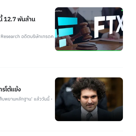
้ 12.7 พันล้าน
a Research อดีตบริษัทเทรดค
ารโต้แย้ง
บพยานหลักฐาน' แล้ววันนี้ -