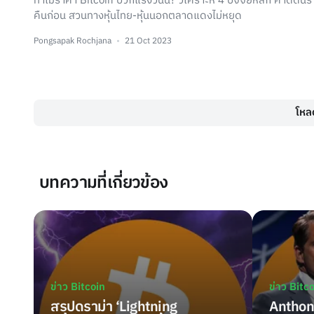
ทำไมราคา Bitcoin บวกแรงวันนี้? วิเคราะห์ 4 ปัจจัยหลัก คาดดั
คืนก่อน สวนทางหุ้นไทย-หุ้นนอกตลาดแดงไม่หยุด
Pongsapak Rochjana
21 Oct 2023
โหลด
บทความที่เกี่ยวข้อง
ข่าว Bitcoin
ข่าว Bitc
สรุปดราม่า ‘Lightning
Anthony