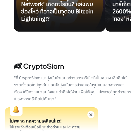
Network’ เกิดอะไรขึ้น? หลังพบ
มาร์เก็ต
ช่องโหว่ ที่อาจเป็นจุดจบ Bitcoin
2600% ล
Lightning!?
'ทอง' ห
"ที่ CryptoSiam เรามุ่งมั่นนำเสนอข่าวสารคริปโตที่เป็นกลาง เชื่อถือได้
รวดเร็วสดใหม่ทุกวัน และยังมุ่งเน้นการนำเสนอในรูปแบบของการเล่า
เรื่อง ให้มีความน่าสนใจและเข้าถึงได้ง่าย เพื่อให้คุณ 'ไม่พลาด' ทุกข่าวสาร
ในวงการคริปโตไปกับเรา"
ไม่พลาด ทุกความเคลื่อนไหว!
ให้เราแจ้งเตือนเมื่อมี 🚨 ข่าวด่วน และ 📈 ความ