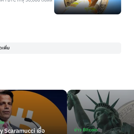
นราคา BTC ทะลุ 30,000 ดอลล์
เพิ่ม
oin
 Scaramucci เชื่อ
ข่าว Bitcoin