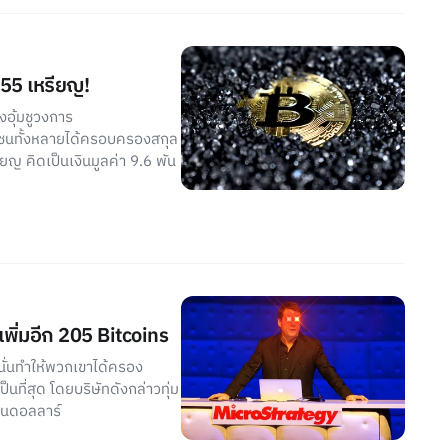
855 เหรียญ!
ังอุ้มชูวงการ
หาชนทั้งหลายได้ครอบครองสกุล
ยญ คิดเป็นเงินมูลค่า 9.6 พัน
พิ่มอีก 205 Bitcoins
นั่นทำให้พวกเขาได้ครอง
็นที่สุด โดยบริษัทดังกล่าวทุ่ม
้านดอลลาร์