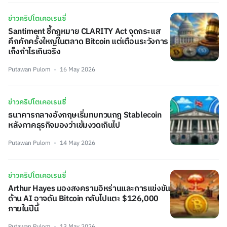
ข่าวคริปโตเคอเรนซี่
Santiment ชี้กฎหมาย CLARITY Act จุดกระแส
คึกคักครั้งใหญ่ในตลาด Bitcoin แต่เตือนระวังการ
เก็งกำไรเกินจริง
Putawan Pulom
16 May 2026
ข่าวคริปโตเคอเรนซี่
ธนาคารกลางอังกฤษเริ่มทบทวนกฎ Stablecoin
หลังภาคธุรกิจมองว่าเข้มงวดเกินไป
Putawan Pulom
14 May 2026
ข่าวคริปโตเคอเรนซี่
Arthur Hayes มองสงครามอิหร่านและการแข่งขัน
ด้าน AI อาจดัน Bitcoin กลับไปแตะ $126,000
ภายในปีนี้
Putawan Pulom
13 May 2026