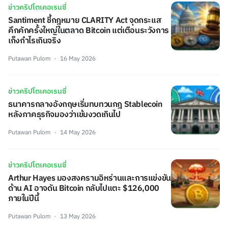
ข่าวคริปโตเคอเรนซี่
Santiment ชี้กฎหมาย CLARITY Act จุดกระแส
คึกคักครั้งใหญ่ในตลาด Bitcoin แต่เตือนระวังการ
เก็งกำไรเกินจริง
Putawan Pulom
16 May 2026
ข่าวคริปโตเคอเรนซี่
ธนาคารกลางอังกฤษเริ่มทบทวนกฎ Stablecoin
หลังภาคธุรกิจมองว่าเข้มงวดเกินไป
Putawan Pulom
14 May 2026
ข่าวคริปโตเคอเรนซี่
Arthur Hayes มองสงครามอิหร่านและการแข่งขัน
ด้าน AI อาจดัน Bitcoin กลับไปแตะ $126,000
ภายในปีนี้
Putawan Pulom
13 May 2026