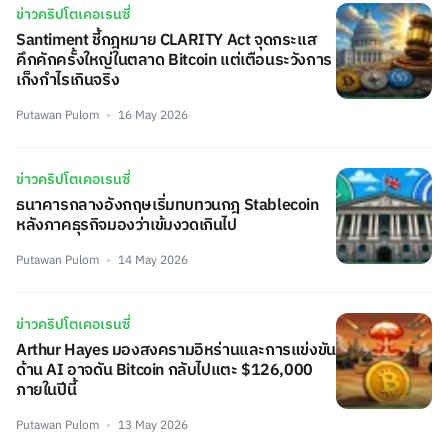
ข่าวคริปโตเคอเรนซี่
Santiment ชี้กฎหมาย CLARITY Act จุดกระแส
คึกคักครั้งใหญ่ในตลาด Bitcoin แต่เตือนระวังการ
เก็งกำไรเกินจริง
Putawan Pulom
16 May 2026
ข่าวคริปโตเคอเรนซี่
ธนาคารกลางอังกฤษเริ่มทบทวนกฎ Stablecoin
หลังภาคธุรกิจมองว่าเข้มงวดเกินไป
Putawan Pulom
14 May 2026
ข่าวคริปโตเคอเรนซี่
Arthur Hayes มองสงครามอิหร่านและการแข่งขัน
ด้าน AI อาจดัน Bitcoin กลับไปแตะ $126,000
ภายในปีนี้
Putawan Pulom
13 May 2026