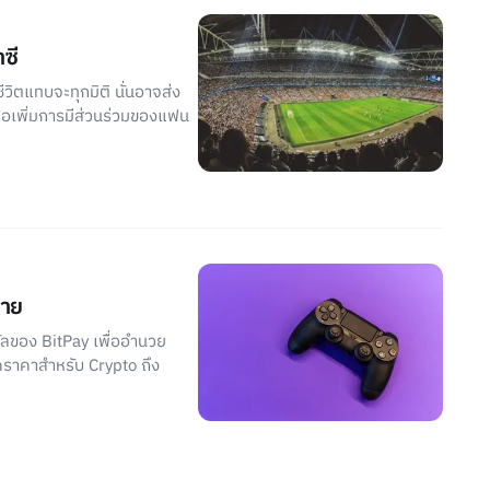
ซี
ีวิตแทบจะทุกมิติ นั่นอาจส่ง
ื่อเพิ่มการมีส่วนร่วมของแฟน
ราย
ัลของ BitPay เพื่ออำนวย
ดราคาสำหรับ Crypto ถึง