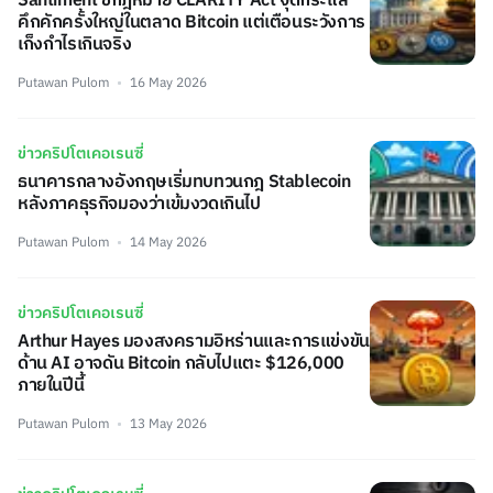
Santiment ชี้กฎหมาย CLARITY Act จุดกระแส
คึกคักครั้งใหญ่ในตลาด Bitcoin แต่เตือนระวังการ
เก็งกำไรเกินจริง
Putawan Pulom
16 May 2026
ข่าวคริปโตเคอเรนซี่
ธนาคารกลางอังกฤษเริ่มทบทวนกฎ Stablecoin
หลังภาคธุรกิจมองว่าเข้มงวดเกินไป
Putawan Pulom
14 May 2026
ข่าวคริปโตเคอเรนซี่
Arthur Hayes มองสงครามอิหร่านและการแข่งขัน
ด้าน AI อาจดัน Bitcoin กลับไปแตะ $126,000
ภายในปีนี้
Putawan Pulom
13 May 2026