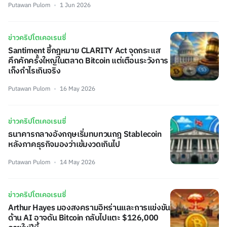
Putawan Pulom
1 Jun 2026
ข่าวคริปโตเคอเรนซี่
Santiment ชี้กฎหมาย CLARITY Act จุดกระแส
คึกคักครั้งใหญ่ในตลาด Bitcoin แต่เตือนระวังการ
เก็งกำไรเกินจริง
Putawan Pulom
16 May 2026
ข่าวคริปโตเคอเรนซี่
ธนาคารกลางอังกฤษเริ่มทบทวนกฎ Stablecoin
หลังภาคธุรกิจมองว่าเข้มงวดเกินไป
Putawan Pulom
14 May 2026
ข่าวคริปโตเคอเรนซี่
Arthur Hayes มองสงครามอิหร่านและการแข่งขัน
ด้าน AI อาจดัน Bitcoin กลับไปแตะ $126,000