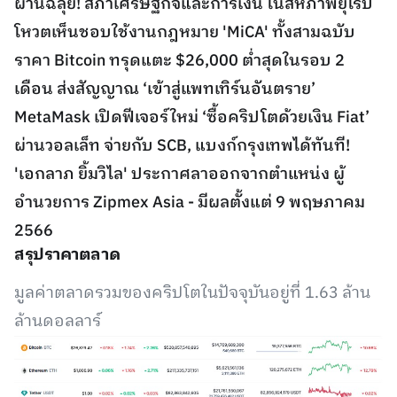
ผ่านฉลุย! สภาเศรษฐกิจและการเงิน ในสหภาพยุโรป
โหวตเห็นชอบใช้งานกฎหมาย 'MiCA' ทั้งสามฉบับ
ราคา Bitcoin ทรุดแตะ $26,000 ต่ำสุดในรอบ 2
เดือน ส่งสัญญาณ ‘เข้าสู่แพทเทิร์นอันตราย’
MetaMask เปิดฟีเจอร์ใหม่ ‘ซื้อคริปโตด้วยเงิน Fiat’
ผ่านวอลเล็ท จ่ายกับ SCB, แบงก์กรุงเทพได้ทันที!
'เอกลาภ ยิ้มวิไล' ประกาศลาออกจากตำแหน่ง ผู้
อำนวยการ Zipmex Asia - มีผลตั้งแต่ 9 พฤษภาคม
2566
สรุปราคาตลาด
มูลค่าตลาดรวมของคริปโตในปัจจุบันอยู่ที่ 1.63 ล้าน
ล้านดอลลาร์