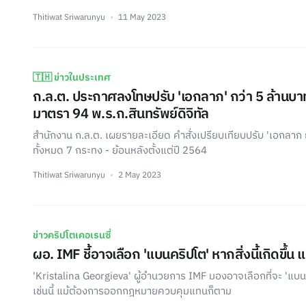
Thitiwat Sriwarunyu
11 May 2023
🇹🇭 ข่าวในประเทศ
ก.ล.ต. ประกาศลงโทษปรับ 'เอกลาภ' กว่า 5 ล้านบาท
มาตรา 94 พ.ร.ก.สินทรัพย์ดิจิทัล
สำนักงาน ก.ล.ต. เผยรายละเอียด คำสั่งเปรียบเทียบปรับ 'เอกลาภ ยิ
ทั้งหมด 7 กระทง - ย้อนหลังตั้งแต่ปี 2564
Thitiwat Sriwarunyu
2 May 2023
ข่าวคริปโตเคอเรนซี่
ผอ. IMF ชี้อาจเลือก 'แบนคริปโต' หากสิ่งนี้เกิดขึ้น
'Kristalina Georgieva' ผู้อำนวยการ IMF มองอาจเลือกที่จะ 'แบ
เช่นนี้ แม้ต้องการออกกฎหมายควบคุมแทนก็ตาม