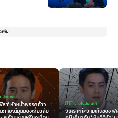
เพิ่ม
วในประเทศ
'พิธา' หัวหน้าพรรคก้าว
🇹🇭 ข่าวในประเทศ
สัมภาษณ์มุมมองเกี่ยวกับ
วิเคราะห์ความเห็นของ ฟิล
' - พร้อมเผยเหรียญที่ตน
ภูมิ เกี่ยวกับ 'เงินดิจิทัล' 