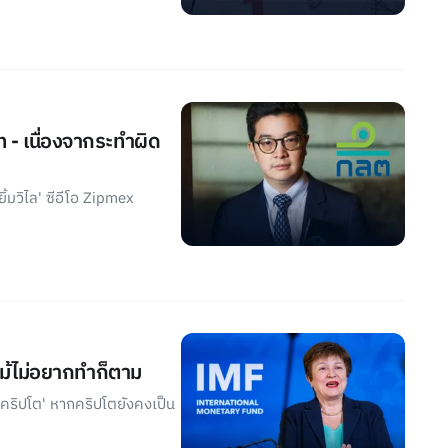
 - เนื่องจากระทำผิด
้มวิไล' ซีอีโอ Zipmex
 แม้ไม่อยากทำก็ตาม
นคริปโต' หากคริปโตยังคงเป็น