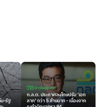
🇹🇭 ข่าวในประเทศ
ก.ล.ต. ประกาศลงโทษปรับ 'เอก
์ม-รัฐ
ลาภ' กว่า 5 ล้านบาท - เนื่องจาก
และ
ระทำผิดมาตรา 94