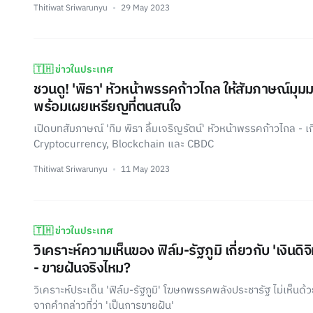
Thitiwat Sriwarunyu
29 May 2023
🇹🇭 ข่าวในประเทศ
ชวนดู! 'พิธา' หัวหน้าพรรคก้าวไกล ให้สัมภาษณ์มุมมอ
พร้อมเผยเหรียญที่ตนสนใจ
เปิดบทสัมภาษณ์ 'ทิม พิธา ลิ้มเจริญรัตน์' หัวหน้าพรรคก้าวไกล - เ
Cryptocurrency, Blockchain และ CBDC
Thitiwat Sriwarunyu
11 May 2023
🇹🇭 ข่าวในประเทศ
วิเคราะห์ความเห็นของ ฟิล์ม-รัฐภูมิ เกี่ยวกับ 'เงินดิ
- ขายฝันจริงไหม?
วิเคราะห์ประเด็น 'ฟิล์ม-รัฐภูมิ' โฆษกพรรคพลังประชารัฐ ไม่เห็นด้ว
จากคำกล่าวที่ว่า 'เป็นการขายฝัน'