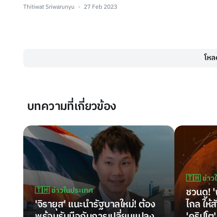
Thitiwat Sriwarunyu
27 Feb 2023
โหลด
บทความที่เกี่ยวข้อง
🇹🇭 ข่า
🇹🇭 ข่าวในประเทศ
ชวนดู! 
'จิรายุส' แนะนำรัฐบาลใหม่! ต้อง
ไกล ให้
พร้อมรับมือกับการเปลี่ยนแปลง
'คริปโต