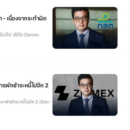
 - เนื่องจากระทำผิด
้มวิไล' ซีอีโอ Zipmex
ารพักชำระหนี้ไปอีก 2
าพักชำระหนี้ไปอีก 2 เดือน -