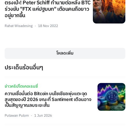
ตรงเป้ะ! Peter Schiff ทำนายต่อหลัง BTC
ร่วงยับ "FTX แค่ปฐมบท" เตือนคนถือยาว
อยู่ยากขึ้น
Rahat Wisadesing
18 Nov 2022
โหลดเพิ่ม
ประเด็นร้อนอื่นๆ
ข่าวคริปโตเคอเรนซี่
ความเชื่อมั่นต่อ Bitcoin บนโซเชียลพุ่งแตะจุด
สูงสุดของปี 2026 ขณะที่ Santiment เตือนอาจ
เป็นสัญญาณลบระยะสั้น
Putawan Pulom
1 Jun 2026