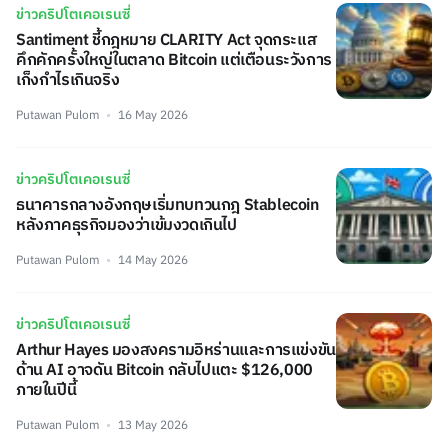
ข่าวคริปโตเคอเรนซี่
Santiment ชี้กฎหมาย CLARITY Act จุดกระแส
คึกคักครั้งใหญ่ในตลาด Bitcoin แต่เตือนระวังการ
เก็งกำไรเกินจริง
Putawan Pulom
16 May 2026
ข่าวคริปโตเคอเรนซี่
ธนาคารกลางอังกฤษเริ่มทบทวนกฎ Stablecoin
หลังภาคธุรกิจมองว่าเข้มงวดเกินไป
Putawan Pulom
14 May 2026
ข่าวคริปโตเคอเรนซี่
Arthur Hayes มองสงครามอิหร่านและการแข่งขัน
ด้าน AI อาจดัน Bitcoin กลับไปแตะ $126,000
ภายในปีนี้
Putawan Pulom
13 May 2026