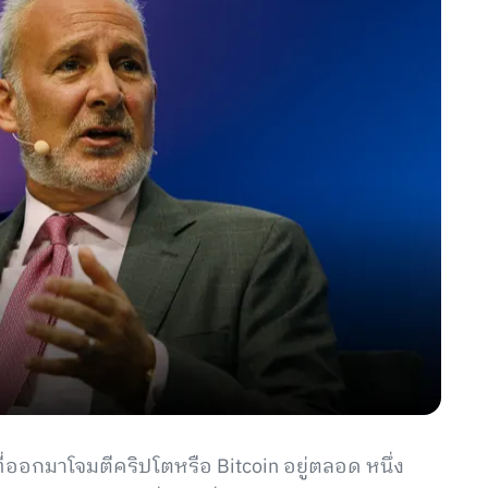
งที่ออกมาโจมตีคริปโตหรือ Bitcoin อยู่ตลอด หนึ่ง