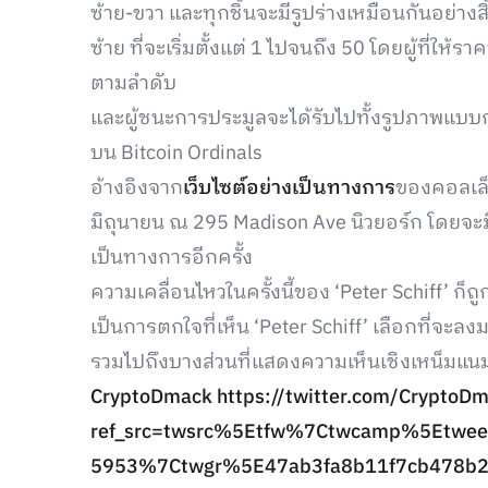
ซ้าย-ขวา และทุกชิ้นจะมีรูปร่างเหมือนกันอย่าง
ซ้าย ที่จะเริ่มตั้งแต่ 1 ไปจนถึง 50 โดยผู้ที่ใ
ตามลำดับ
และผู้ชนะการประมูลจะได้รับไปทั้งรูปภาพแบบกา
บน Bitcoin Ordinals
อ้างอิงจาก
เว็บไซต์อย่างเป็นทางการ
ของคอลเล็ก
มิถุนายน ณ 295 Madison Ave นิวยอร์ก โดยจะมี
เป็นทางการอีกครั้ง
ความเคลื่อนไหวในครั้งนี้ของ ‘Peter Schiff’ ก
เป็นการตกใจที่เห็น ‘Peter Schiff’ เลือกที่จ
รวมไปถึงบางส่วนที่แสดงความเห็นเชิงเหน็มแนม
CryptoDmack
https://twitter.com/Crypto
ref_src=twsrc%5Etfw%7Ctwcamp%5Etw
5953%7Ctwgr%5E47ab3fa8b11f7cb478b2