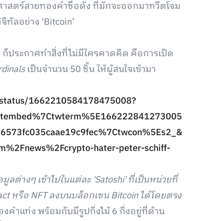
ษฐศาสตร์สายทองคำชื่อดัง ที่มักจะออกมาทวีตโจม
ิทัลอย่าง ‘Bitcoin’
’ ก็ประกาศทำสิ่งที่ไม่มีใครคาดคิด คือการเปิด
rdinals
เป็นจำนวน 50 ชิ้น ให้ผู้สนใจเข้ามา
ff/status/1662210584178475008?
eetembed%7Ctwterm%5E166222841273005
6573fc035caae19c9fec%7Ctwcon%5Es2_&
m%2Fnews%2Fcrypto-hater-peter-schiff-
มูลต่างๆ เข้าไปในแต่ละ 'Satoshi' ที่เป็นหน่วยที่
tract หรือ NFT ลงบนบล็อกเชน Bitcoin ได้โดยตรง
แท่ง พร้อมกับมีรูปกิ่งไม้ 6 กิ่งอยู่ที่ด้าน