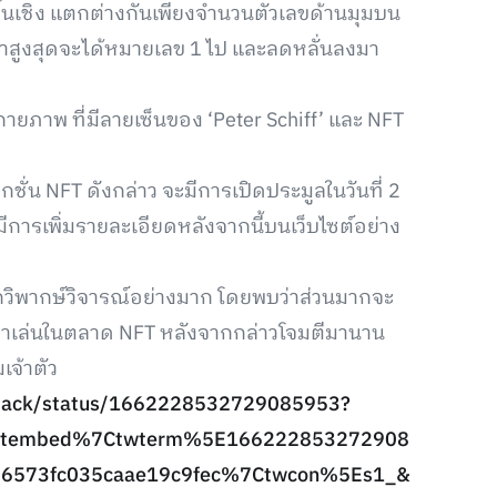
สิ้นเชิง แตกต่างกันเพียงจำนวนตัวเลขด้านมุมบน
ห้ราคาสูงสุดจะได้หมายเลข 1 ไป และลดหลั่นลงมา
ยภาพ ที่มีลายเซ็นของ ‘Peter Schiff’ และ NFT
ชั่น NFT ดังกล่าว จะมีการเปิดประมูลในวันที่ 2
การเพิ่มรายละเอียดหลังจากนี้บนเว็บไซต์อย่าง
็ถูกวิพากษ์วิจารณ์อย่างมาก โดยพบว่าส่วนมากจะ
ะลงมาเล่นในตลาด NFT หลังจากกล่าวโจมตีมานาน
เจ้าตัว
Dmack/status/1662228532729085953?
eetembed%7Ctwterm%5E166222853272908
6573fc035caae19c9fec%7Ctwcon%5Es1_&