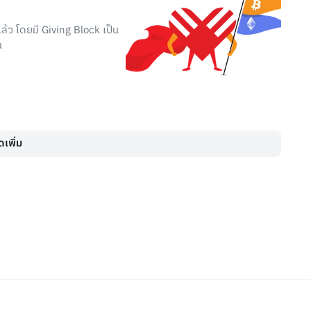
แล้ว โดยมี Giving Block เป็น
น
เพิ่ม