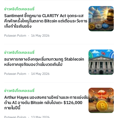
ข่าวคริปโตเคอเรนซี่
Santiment ชี้กฎหมาย CLARITY Act จุดกระแส
คึกคักครั้งใหญ่ในตลาด Bitcoin แต่เตือนระวังการ
เก็งกำไรเกินจริง
Putawan Pulom
16 May 2026
ข่าวคริปโตเคอเรนซี่
ธนาคารกลางอังกฤษเริ่มทบทวนกฎ Stablecoin
หลังภาคธุรกิจมองว่าเข้มงวดเกินไป
Putawan Pulom
14 May 2026
ข่าวคริปโตเคอเรนซี่
Arthur Hayes มองสงครามอิหร่านและการแข่งขัน
ด้าน AI อาจดัน Bitcoin กลับไปแตะ $126,000
ภายในปีนี้
Putawan Pulom
13 May 2026