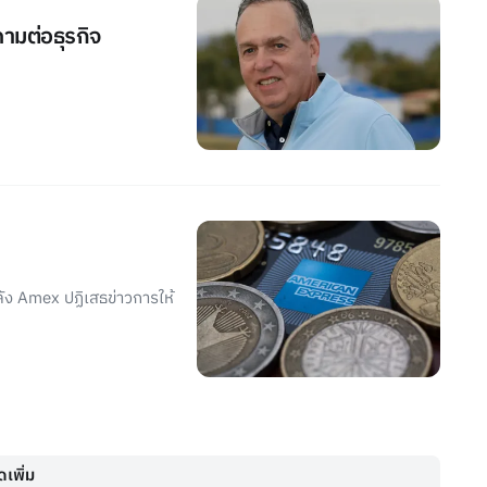
คามต่อธุรกิจ
ัง Amex ปฏิเสธข่าวการให้
เพิ่ม