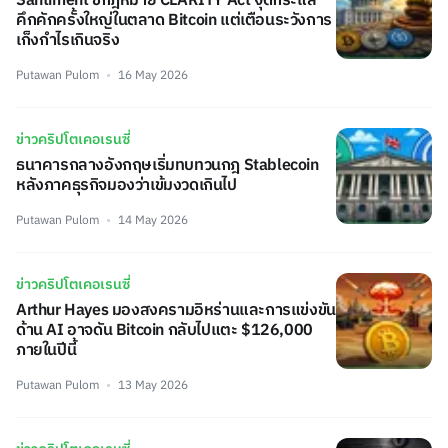
Santiment ชี้กฎหมาย CLARITY Act จุดกระแส
คึกคักครั้งใหญ่ในตลาด Bitcoin แต่เตือนระวังการ
เก็งกำไรเกินจริง
Putawan Pulom
16 May 2026
ข่าวคริปโตเคอเรนซี่
ธนาคารกลางอังกฤษเริ่มทบทวนกฎ Stablecoin
หลังภาคธุรกิจมองว่าเข้มงวดเกินไป
Putawan Pulom
14 May 2026
ข่าวคริปโตเคอเรนซี่
Arthur Hayes มองสงครามอิหร่านและการแข่งขัน
ด้าน AI อาจดัน Bitcoin กลับไปแตะ $126,000
ภายในปีนี้
Putawan Pulom
13 May 2026