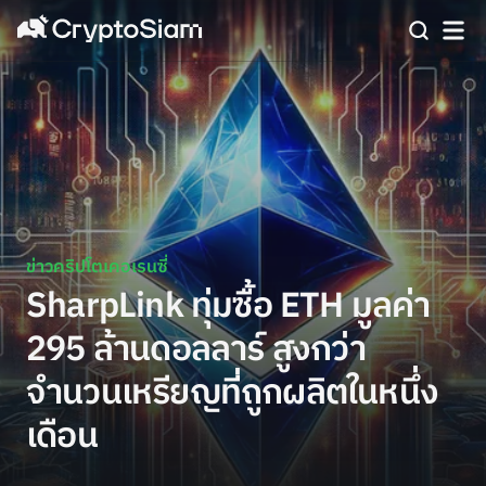
ข่าวคริปโตเคอเรนซี่
SharpLink ทุ่มซื้อ ETH มูลค่า
295 ล้านดอลลาร์ สูงกว่า
จำนวนเหรียญที่ถูกผลิตในหนึ่ง
เดือน