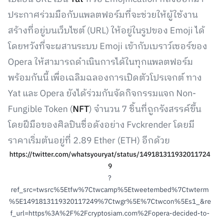
ประกาศร่วมมือกับแพลตฟอร์มที่จะช่วยให้ผู้ใช้งาน
สร้างที่อยู่บนเว็บไซต์ (URL) ให้อยู่ในรูปของ Emoji ได้
โดยหวังที่จะผสานระบบ Emoji เข้ากับเบราว์เซอร์ของ
Opera ให้สามารถดำเนินการได้ในทุกแพลตฟอร์ม
พร้อมกันนี้ เพื่อเฉลิมฉลองการเปิดตัวโปรเจกต์ ทาง
Yat และ Opera ยังได้ร่วมกันจัดกิจกรรมแจก Non-
Fungible Token (
NFT
) จำนวน 7 ชิ้นที่ถูกรังสรรค์ขึ้น
โดยฝีมือของศิลปินชื่อดังอย่าง Fvckrender โดยมี
ราคาเริ่มต้นอยู่ที่ 2.89 Ether (ETH) อีกด้วย
https://twitter.com/whatsyouryat/status/149181311932011724
9
?
ref_src=twsrc%5Etfw%7Ctwcamp%5Etweetembed%7Ctwterm
%5E1491813119320117249%7Ctwgr%5E%7Ctwcon%5Es1_&re
f_url=https%3A%2F%2Fcryptosiam.com%2Fopera-decided-to-