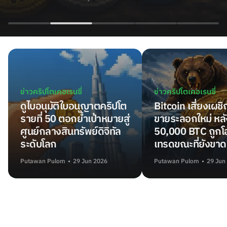
ข่าวคริปโตเคอเรนซี่
ข่าวคริปโตเคอเรนซี่
ดูไบอนุมัติใบอนุญาตคริปโต
Bitcoin เสี่ยงเผช
รายที่ 50 ตอกย้ำเป้าหมายสู่
ขายระลอกใหม่ หลั
ศูนย์กลางสินทรัพย์ดิจิทัล
50,000 BTC ถูกโอ
ระดับโลก
เทรดขณะที่ยังขาด
Putawan Pulom
29 Jun 2026
Putawan Pulom
29 Jun