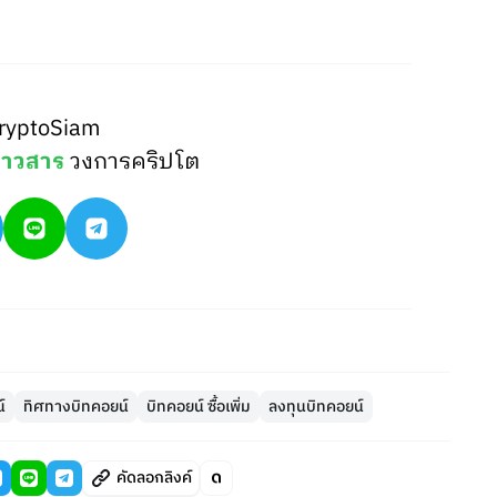
ryptoSiam
่าวสาร
วงการคริปโต
์
ทิศทางบิทคอยน์
บิทคอยน์ ซื้อเพิ่ม
ลงทุนบิทคอยน์
คัดลอกลิงค์