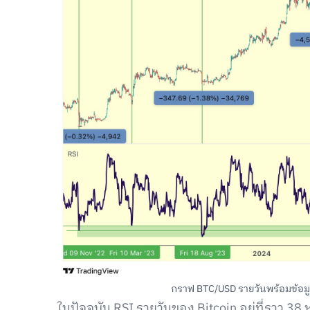
กราฟ BTC/USD รายวันพร้อมข้อมูลดั
ในปัจจุบัน RSI รายวันของ Bitcoin อยู่ที่ราว 38