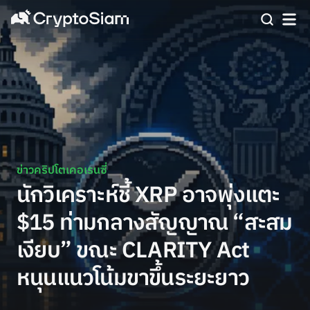
ข่าวคริปโตเคอเรนซี่
นักวิเคราะห์ชี้ XRP อาจพุ่งแตะ
$15 ท่ามกลางสัญญาณ “สะสม
เงียบ” ขณะ CLARITY Act
หนุนแนวโน้มขาขึ้นระยะยาว