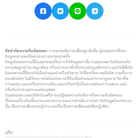
ข้อจำกัดความรับผิดชอบ:
การลงทุนมีความเสี่ยงสูง ดังนั้น ผู้ลงทุนควรศึกษา
ข้อมูลอย่างละเอียดก่อนการลงทุนทุกครั้ง
ข้อมูลในบทความนี้มีจุดประสงค์ในการให้ข้อมูลเท่านั้น Cryptosiam ไม่รับประกัน
ความสมบูรณ์ ความถูกต้อง หรือความน่าเชื่อถือของข้อมูลดังกล่าว และไม่มีสิ่งใด
ในบทความนี้ที่ควรใช้เป็นคำแนะนำหรือชักชวน ให้ซื้อหรือขายคริปโต รวมทั้งการ
ประเมินใดๆ ไม่มีข้อความใดในบทความที่ถือเป็นคำแนะนำทางกฎหมาย วิชาชีพ
การลงทุน และ/หรือทางการเงิน และ/หรือคำนึงถึงความต้องการเฉพาะ และ/
หรือข้อกำหนดของแต่ละบุคคล
Cryptosiam และบริษัทในเครือ ขอปฏิเสธความรับผิด หรือความรับผิดชอบ
ทั้งหมดเกี่ยวกับเนื้อหาของบทความ และการดำเนินการใดๆ กับข้อมูลในบทความ
นั้น เป็นความเสี่ยงของผู้อ่าน และถือเป็นความเสี่ยงแต่เพียงผู้เดียว
แท็ก: