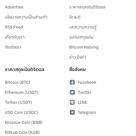
Advertise
ราคาสกุลเงินดิจิตอล
นโยบายความเป็นส่วนตัว
อีเวนต์
RSS Feed
บทความความรู้
เกี่ยวกับเรา
แปลงสกุลเงิน
ติดต่อเรา
Bitcoin Halving
ข่าว DeFi
ราคาสกุลเงินดิจิตอล
สื่อสังคม
Bitcoin (BTC)
Facebook
Ethereum (USDT)
Twitter
Tether (USDT)
LINE
USD Coin (USDC)
Telegram
Binance Coin (BNB)
Bitkub Coin (KUB)