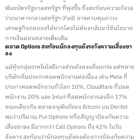
พันธบัตรรัฐบาลสหรัฐฯ ที่พุ่งขึ้น ซึ่งสะท้อนความกังวล
ว่าธนาคารกลางสหรัฐฯ (Fed) อาจควบคุมภาวะ
เศรษฐกิจถดถอยได้ยากโดยไม่ต้องกลับมาใช้นโยบาย
การเงินผ่อนคลายเพิ่มเติม
ตลาด Options สะท้อนนักลงทุนยังระวังความเสี่ยงขา
ลง
แม้หุ้นกลุ่มเทคโนโลยีบางส่วนยังคงแข็งแกร่ง แต่หลาย
บริษัทเริ่มประกาศลดพนักงานต่อเนื่อง เช่น Meta ที่
ประกาศลดพนักงานทั่วโลก 10%, Cloudflare ที่ปลด
พนักงาน 20% และ Intuit ที่ลดพนักงานลงอีก 17%
ขณะเดียวกัน ตลาดอนุพันธ์ของ Bitcoin บน Deribit
พบว่าปริมาณ Put Options หรือสัญญาป้องกันความ
เสี่ยงขาลง มีมากกว่า Call Options ถึง 42% ในวัน
อังคาร สะท้อนว่านักลงทุนยังคงต้องการป้องกันความ