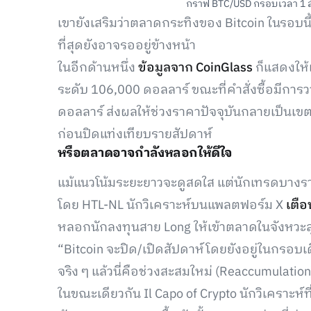
กราฟ BTC/USD กรอบเวลา 1 สัปด
เขายังเสริมว่าตลาดกระทิงของ Bitcoin ในรอบน
ที่สุดยังอาจรออยู่ข้างหน้า
ในอีกด้านหนึ่ง
ข้อมูลจาก CoinGlass
ก็แสดงให้เ
ระดับ 106,000 ดอลลาร์ ขณะที่คำสั่งซื้อมีการ
ดอลลาร์ ส่งผลให้ช่วงราคาปัจจุบันกลายเป็นเขต
ก่อนปิดแท่งเทียบรายสัปดาห์
หรือตลาดอาจกำลังหลอกให้ดีใจ
แม้แนวโน้มระยะยาวจะดูสดใส แต่นักเทรดบางร
โดย HTL-NL นักวิเคราะห์บนแพลตฟอร์ม X
เตือ
หลอกนักลงทุนสาย Long ให้เข้าตลาดในจังหวะส
“Bitcoin จะปิด/เปิดสัปดาห์โดยยังอยู่ในกรอบเ
จริง ๆ แล้วนี่คือช่วงสะสมใหม่ (Reaccumulation
ในขณะเดียวกัน Il Capo of Crypto นักวิเคราะห์ที่เ