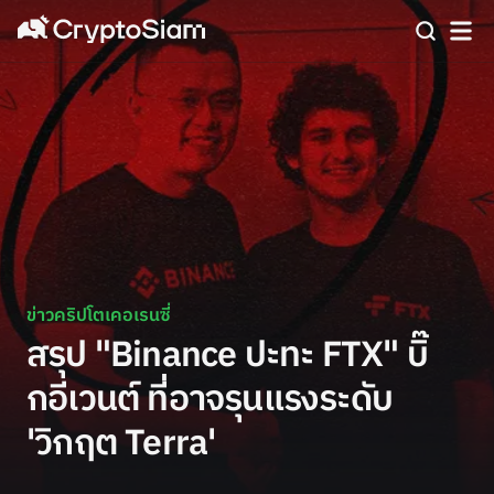
ข่าวคริปโตเคอเรนซี่
สรุป "Binance ปะทะ FTX" บิ๊
กอีเวนต์ ที่อาจรุนแรงระดับ
'วิกฤต Terra'