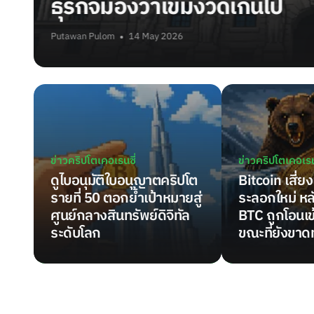
ธุรกิจมองว่าเข้มงวดเกินไป
Putawan Pulom
14 May 2026
ข่าวคริปโตเคอเรนซี่
ข่าวคริปโตเคอเรน
ดูไบอนุมัติใบอนุญาตคริปโต
Bitcoin เสี่
รายที่ 50 ตอกย้ำเป้าหมายสู่
ระลอกใหม่ หล
ศูนย์กลางสินทรัพย์ดิจิทัล
BTC ถูกโอนเข
ระดับโลก
ขณะที่ยังขาด