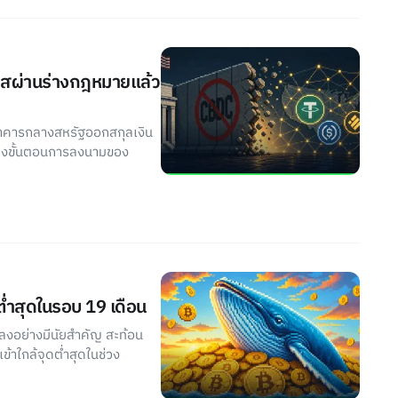
รสผ่านร่างกฎหมายแล้ว
นาคารกลางสหรัฐออกสกุลเงิน
ียงขั้นตอนการลงนามของ
ต่ำสุดในรอบ 19 เดือน
ยลงอย่างมีนัยสำคัญ สะท้อน
้าใกล้จุดต่ำสุดในช่วง