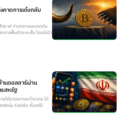
ยังคาดการเด้งกลับ
สัปดาห์ ท่ามกลางแรงกดดัน
ดการฟื้นตัวระยะสั้น โดยมีเป้า
นล้านดอลลาร์ผ่าน
ตรสหรัฐ
ู่ภายใต้มาตรการคว่ำบาตร ได้
ลตฟอร์ม CoinEx ตั้งแต่ปี