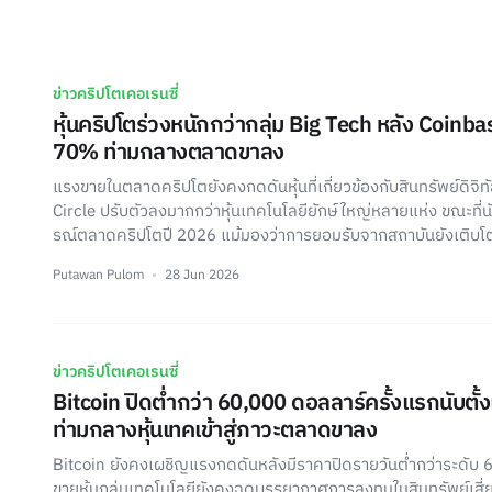
ข่าวคริปโตเคอเรนซี่
หุ้นคริปโตร่วงหนักกว่ากลุ่ม Big Tech หลัง Coinbas
70% ท่ามกลางตลาดขาลง
แรงขายในตลาดคริปโตยังคงกดดันหุ้นที่เกี่ยวข้องกับสินทรัพย์ดิจิท
Circle ปรับตัวลงมากกว่าหุ้นเทคโนโลยียักษ์ใหญ่หลายแห่ง ขณะที่น
รณ์ตลาดคริปโตปี 2026 แม้มองว่าการยอมรับจากสถาบันยังเติบโตต
Putawan Pulom
28 Jun 2026
ข่าวคริปโตเคอเรนซี่
Bitcoin ปิดต่ำกว่า 60,000 ดอลลาร์ครั้งแรกนับตั้
ท่ามกลางหุ้นเทคเข้าสู่ภาวะตลาดขาลง
Bitcoin ยังคงเผชิญแรงกดดันหลังมีราคาปิดรายวันต่ำกว่าระดับ 
ขายหุ้นกลุ่มเทคโนโลยียังคงฉุดบรรยากาศการลงทุนในสินทรัพย์เสี