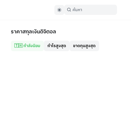
ราคาสกุลเงินดิจิตอล
🇹🇭 กำลังนิยม
กำไรสูงสุด
ขาดทุนสูงสุด
าวคริปโตเคอเรนซี่
rthur Hayes มองสงครามอิหร่านแล