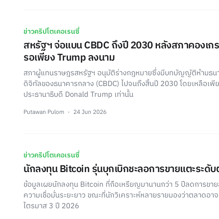
ข่าวคริปโตเคอเรนซี่
สหรัฐฯ จ่อแบน CBDC ถึงปี 2030 หลังสภาคองเก
รอเพียง Trump ลงนาม
สภาผู้แทนราษฎรสหรัฐฯ อนุมัติร่างกฎหมายซึ่งมีบทบัญญัติห้ามธ
ดิจิทัลของธนาคารกลาง (CBDC) ไปจนถึงสิ้นปี 2030 โดยเหลือเพ
ประธานาธิบดี Donald Trump เท่านั้น
Putawan Pulom
24 Jun 2026
ข่าวคริปโตเคอเรนซี่
นักลงทุน Bitcoin รุ่นบุกเบิกชะลอการขายแตะระดับ
ข้อมูลเผยนักลงทุน Bitcoin ที่ถือเหรียญมานานกว่า 5 ปีลดการขา
ความเชื่อมั่นระยะยาว ขณะที่นักวิเคราะห์หลายรายมองว่าตลาดอาจเข
ไตรมาส 3 ปี 2026