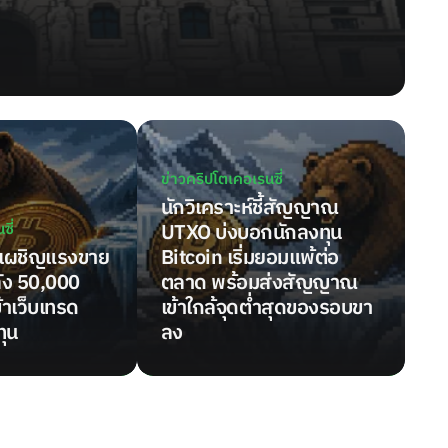
อ
Pu
ข่าวคริปโตเคอเรนซี่
นักวิเคราะห์ชี้สัญญาณ
ซี่
UTXO บ่งบอกนักลงทุน
ยงเผชิญแรงขาย
Bitcoin เริ่มยอมแพ้ต่อ
ัง 50,000
ตลาด พร้อมส่งสัญญาณ
้าเว็บเทรด
เข้าใกล้จุดต่ำสุดของรอบขา
ทุน
ลง