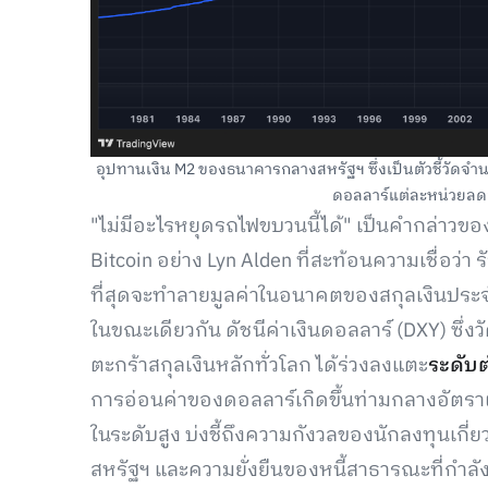
อุปทานเงิน M2 ของธนาคารกลางสหรัฐฯ ซึ่งเป็นตัวชี้วัดจำนวน
ดอลลาร์แต่ละหน่วยลดลง 
"ไม่มีอะไรหยุดรถไฟขบวนนี้ได้" เป็นคำกล่าว
Bitcoin อย่าง Lyn Alden ที่สะท้อนความเชื่อว่า 
ที่สุดจะทำลายมูลค่าในอนาคตของสกุลเงินประ
ในขณะเดียวกัน ดัชนีค่าเงินดอลลาร์ (DXY) ซึ่ง
ตะกร้าสกุลเงินหลักทั่วโลก ได้ร่วงลงแตะ
ระดับต
การอ่อนค่าของดอลลาร์เกิดขึ้นท่ามกลางอัตรา
ในระดับสูง บ่งชี้ถึงความกังวลของนักลงทุนเกี
สหรัฐฯ และความยั่งยืนของหนี้สาธารณะที่กำลังเพ