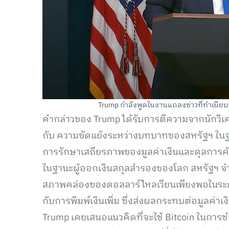
Trump กำลังพูดในงานแถลงข่าวที่ทำเนียบขาว
คำกล่าวของ Trump ได้รับการตีความจากนักวิเคร
กับ ความขัดแย้งระหว่างบทบาทของสหรัฐฯ ในฐ
การรักษาเสถียรภาพของมูลค่าเงินและดุลการค
ในฐานะผู้ออกเงินสกุลสำรองของโลก สหรัฐฯ จำเป
สภาพคล่องของดอลลาร์ไหลเวียนเพียงพอในระดั
กับการพิมพ์เงินเพิ่ม ซึ่งส่งผลกระทบต่อมูลค่า
Trump เคยเสนอแนวคิดที่จะใช้ Bitcoin ในการชำร