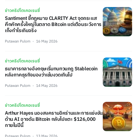
ข่าวคริปโตเคอเรนซี่
Santiment ชี้กฎหมาย CLARITY Act จุดกระแส
คึกคักครั้งใหญ่ในตลาด Bitcoin แต่เตือนระวังการ
เก็งกำไรเกินจริง
Putawan Pulom
16 May 2026
ข่าวคริปโตเคอเรนซี่
ธนาคารกลางอังกฤษเริ่มทบทวนกฎ Stablecoin
หลังภาคธุรกิจมองว่าเข้มงวดเกินไป
Putawan Pulom
14 May 2026
ข่าวคริปโตเคอเรนซี่
Arthur Hayes มองสงครามอิหร่านและการแข่งขัน
ด้าน AI อาจดัน Bitcoin กลับไปแตะ $126,000
ภายในปีนี้
Putawan Pulom
13 May 2026