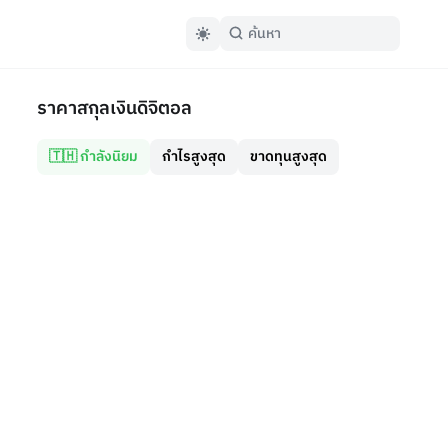
ราคาสกุลเงินดิจิตอล
🇹🇭 กำลังนิยม
กำไรสูงสุด
ขาดทุนสูงสุด