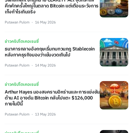
Santiment ชี้กฎหมาย CLARITY Act จุดกระแส
คึกคักครั้งใหญ่ในตลาด Bitcoin แต่เตือนระวังการ
เก็งกำไรเกินจริง
Putawan Pulom
16 May 2026
ข่าวคริปโตเคอเรนซี่
ธนาคารกลางอังกฤษเริ่มทบทวนกฎ Stablecoin
หลังภาคธุรกิจมองว่าเข้มงวดเกินไป
Putawan Pulom
14 May 2026
ข่าวคริปโตเคอเรนซี่
Arthur Hayes มองสงครามอิหร่านและการแข่งขัน
ด้าน AI อาจดัน Bitcoin กลับไปแตะ $126,000
ภายในปีนี้
Putawan Pulom
13 May 2026