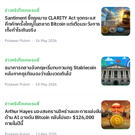
ข่าวคริปโตเคอเรนซี่
Santiment ชี้กฎหมาย CLARITY Act จุดกระแส
คึกคักครั้งใหญ่ในตลาด Bitcoin แต่เตือนระวังการ
เก็งกำไรเกินจริง
Putawan Pulom
16 May 2026
ข่าวคริปโตเคอเรนซี่
ธนาคารกลางอังกฤษเริ่มทบทวนกฎ Stablecoin
หลังภาคธุรกิจมองว่าเข้มงวดเกินไป
Putawan Pulom
14 May 2026
ข่าวคริปโตเคอเรนซี่
Arthur Hayes มองสงครามอิหร่านและการแข่งขัน
ด้าน AI อาจดัน Bitcoin กลับไปแตะ $126,000
ภายในปีนี้
Putawan Pulom
13 May 2026