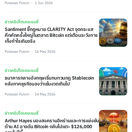
Putawan Pulom
1 Jun 2026
ข่าวคริปโตเคอเรนซี่
Santiment ชี้กฎหมาย CLARITY Act จุดกระแส
คึกคักครั้งใหญ่ในตลาด Bitcoin แต่เตือนระวังการ
เก็งกำไรเกินจริง
Putawan Pulom
16 May 2026
ข่าวคริปโตเคอเรนซี่
ธนาคารกลางอังกฤษเริ่มทบทวนกฎ Stablecoin
หลังภาคธุรกิจมองว่าเข้มงวดเกินไป
Putawan Pulom
14 May 2026
ข่าวคริปโตเคอเรนซี่
Arthur Hayes มองสงครามอิหร่านและการแข่งขัน
ด้าน AI อาจดัน Bitcoin กลับไปแตะ $126,000