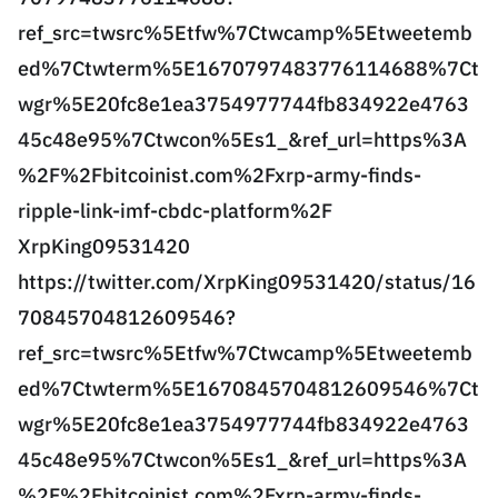
ref_src=twsrc%5Etfw%7Ctwcamp%5Etweetemb
ed%7Ctwterm%5E1670797483776114688%7Ct
wgr%5E20fc8e1ea3754977744fb834922e4763
45c48e95%7Ctwcon%5Es1_&ref_url=https%3A
%2F%2Fbitcoinist.com%2Fxrp-army-finds-
ripple-link-imf-cbdc-platform%2F
XrpKing09531420
https://twitter.com/XrpKing09531420/status/16
70845704812609546?
ref_src=twsrc%5Etfw%7Ctwcamp%5Etweetemb
ed%7Ctwterm%5E1670845704812609546%7Ct
wgr%5E20fc8e1ea3754977744fb834922e4763
45c48e95%7Ctwcon%5Es1_&ref_url=https%3A
%2F%2Fbitcoinist.com%2Fxrp-army-finds-