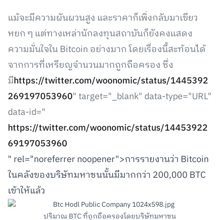
แม้จะมีความผันผวนสูง และราคาก็เพิ่งกลับมาเขียว
หยก ๆ แต่ทางเหล่านักลงทุนสถาบันก็ยังคงแสดง
ความมั่นใจใน Bitcoin อย่างมาก โดยเรื่องนี้สะท้อนได้
จากการที่เหรียญจำนวนมากถูกถือครอง ซึ่ง
มี
https://twitter.com/woonomic/status/1445392
269197053960
" target="_blank" data-type="URL"
data-id="
https://twitter.com/woonomic/status/14453922
69197053960
" rel="noreferrer noopener">การรายงานว่า Bitcoin
ในคลังของบริษัทมหาชนนั้นมีมากกว่า 200,000 BTC
เข้าให้แล้ว
ปริมาณ BTC ที่ถูกถือครองโดยบริษัทมหาชน