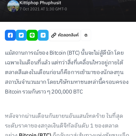
Kittiphop Phuphusit
7 Oct 2021 AT 1:30 GMT-0
คัดลอกลิงค์
แม้สถานการณ์ของ Bitcoin (BTC) นั้นจะไม่สู้ดีนัก โดย
เฉพาะในเดือนที่แล้ว แต่ทว่าสิ่งที่เคลื่อนไหวอยู่ภายใต้
ตลาดสีแดงในเดือนก่อนก็คือการเข้ามาของนักลงทุน
สถาบันจำนวนมาก โดยบริษัทมหาชนเหล่านี้ครอบครอง
Bitcoin รวมกันราว ๆ 200,000 BTC
หลังจากผ่านเดือนกันยายนอันแสนโหดร้าย ในที่สุด
ระดับราคาของสกุลเงินดิจิทัลอันดับ 1 ของตลาด
อย่าง
Bitcoin (BTC)
ก็กลับมาสู่เส้นทางแห่งชัยชนะอีก