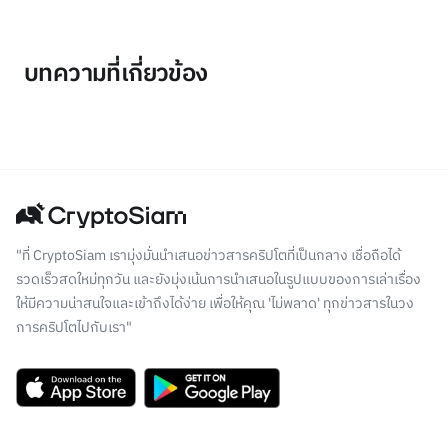
บทความที่เกี่ยวข้อง
"ที่ CryptoSiam เรามุ่งมั่นนำเสนอข่าวสารคริปโตที่เป็นกลาง เชื่อถือได้
รวดเร็วสดใหม่ทุกวัน และยังมุ่งเน้นการนำเสนอในรูปแบบของการเล่าเรื่อง
ให้มีความน่าสนใจและเข้าถึงได้ง่าย เพื่อให้คุณ 'ไม่พลาด' ทุกข่าวสารในวง
การคริปโตไปกับเรา"