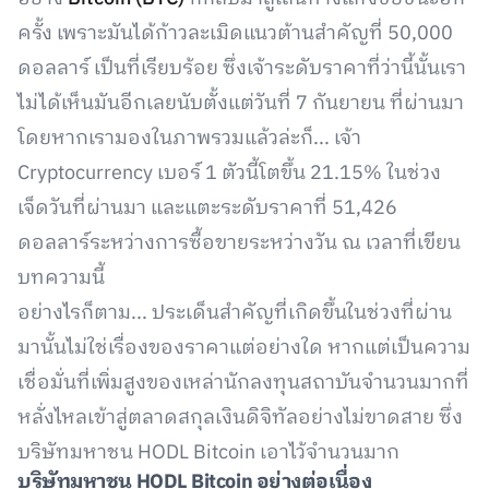
ครั้ง เพราะมันได้ก้าวละเมิดแนวต้านสำคัญที่ 50,000
ดอลลาร์ เป็นที่เรียบร้อย ซึ่งเจ้าระดับราคาที่ว่านี้นั้นเรา
ไม่ได้เห็นมันอีกเลยนับตั้งแต่วันที่ 7 กันยายน ที่ผ่านมา
โดยหากเรามองในภาพรวมแล้วล่ะก็... เจ้า
Cryptocurrency เบอร์ 1 ตัวนี้โตขึ้น 21.15% ในช่วง
เจ็ดวันที่ผ่านมา และแตะระดับราคาที่ 51,426
ดอลลาร์ระหว่างการซื้อขายระหว่างวัน ณ เวลาที่เขียน
บทความนี้
อย่างไรก็ตาม... ประเด็นสำคัญที่เกิดขึ้นในช่วงที่ผ่าน
มานั้นไม่ใช่เรื่องของราคาแต่อย่างใด หากแต่เป็นความ
เชื่อมั่นที่เพิ่มสูงของเหล่านักลงทุนสถาบันจำนวนมากที่
หลั่งไหลเข้าสู่ตลาดสกุลเงินดิจิทัลอย่างไม่ขาดสาย ซึ่ง
บริษัทมหาชน HODL Bitcoin เอาไว้จำนวนมาก
บริษัทมหาชน HODL Bitcoin อย่างต่อเนื่อง