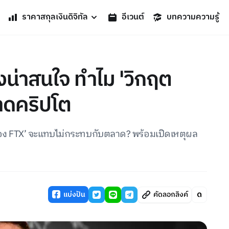
ราคาสกุลเงินดิจิทัล
อีเวนต์
บทความความรู้
งน่าสนใจ ทำไม 'วิกฤต
าดคริปโต
อง FTX’ จะแทบไม่กระทบกับตลาด? พร้อมเปิดเหตุผล
แบ่งปัน
คัดลอกลิงค์