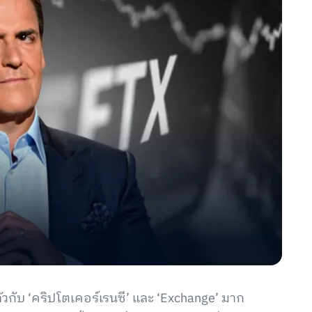
วกับ ‘คริปโตเคอร์เรนซี’ และ ‘Exchange’ มาก