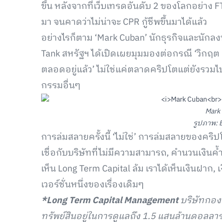
ขึ้น หลังจากที่เว็บเทรดอันดับ 2 ของโลกอย่าง FT
มา จนคาดว่าไม่น่าจะ CPR กู้ชีพขึ้นมาได้แล้ว
อย่างไรก็ตาม ‘Mark Cuban’ นักธุรกิจและนักลงท
Tank สหรัฐฯ ได้เปิดเผยมุมมองต่อกรณี ‘วิกฤต FTX’
ตลอดอยู่แล้ว’ ไม่ใช่แค่ตลาดคริปโตแต่ยังรว
กรรมอื่นๆ
Mark
รูปภาพ: 
การล่มสลายครั้งนี้ ‘ไม่ใช่’ การล่มสลายของคริ
เชื่อกับบริษัทที่ไม่มีความสามารถ, คำนวนเงินค้
เห็น Long Term Capital ล้ม เราได้เห็นเงินฝาก, เง
เวอร์ชั่นหนึ่งของเรื่องเดิมๆ
*Long Term Capital Management
บริษัทกองท
ทรัพย์สินอยู่ในการดูแลถึง 1.5 แสนล้านดอลลาร