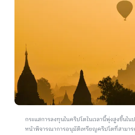
กระแสการลงทุนในคริปโตในเวลานี้พุ่งสูงขึ้นในปร
หน้าพิจารณาการอนุมัติเหรียญคริปโตที่สามารถซ