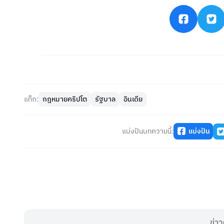
แท็ก:
กฎหมายคริปโต
รัฐบาล
อินเดีย
แบ่งปันบทความนี้:
แบ่งปัน
ข่าว