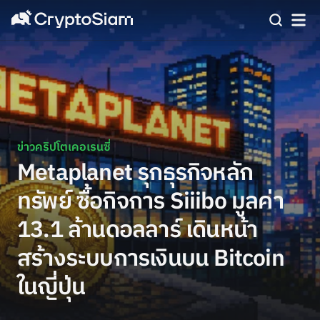
ข่าวคริปโตเคอเรนซี่
Metaplanet รุกธุรกิจหลัก
ทรัพย์ ซื้อกิจการ Siiibo มูลค่า
13.1 ล้านดอลลาร์ เดินหน้า
สร้างระบบการเงินบน Bitcoin
ในญี่ปุ่น