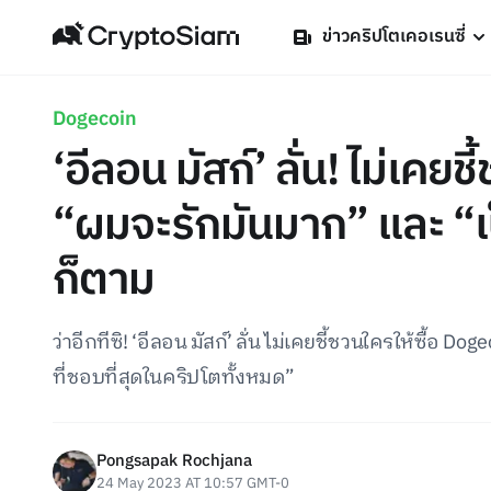
ข่าวคริปโตเคอเรนซี่
Dogecoin
‘อีลอน มัสก์’ ลั่น! ไม่เคยช
“ผมจะรักมันมาก” และ “เป
ก็ตาม
ว่าอีกทีซิ! ‘อีลอน มัสก์’ ลั่น ไม่เคยชี้ชวนใครให้ซื้อ
ที่ชอบที่สุดในคริปโตทั้งหมด”
Pongsapak Rochjana
24 May 2023 AT 10:57 GMT-0