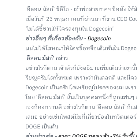
‘อีลอน มัสก์’ ซีอีโอ - เจ้าพ่อสายเทคฯ ชื่อดัง ใ
เมื่อวันที่ 23 พฤษภาคมที่ผ่านมา ที่งาน CEO C
‘ไม่ได้ชี้ชวนให้ใครลงทุนใน Dogecoin’
ข่าวอื่นๆ ที่เกี่ยวข้องกับ -
Dogecoin
ผมไม่ได้โฆษณาให้ใครซื้อหรือเดิมพันใน Dogec
'อีลอน มัสก์' กล่าว
อย่างไรก็ตาม เจ้าตัวก็ยังอธิบายเพิ่มเติมว่าเขาน
รียญคริปโตทั้งหมด เพราะว่ามันตลกดี และมีควา
Dogecoin เป็นคริปโตเหรียญโปรดของผม เพราะว่า
โดย ‘อีลอน มัสก์’ นั้นเป็นบุคคลหนึ่งที่ถูกแฟนๆ
เองก็คงทราบดี อย่างไรก็ตาม ‘อีลอน มัสก์’ ก็แส
เสมอ อย่างเช่นโพสต์มีมที่เกี่ยวข้องในทวิตเตอร์ส
DOGE เป็นต้น
อ่านข่าวต่อ -
ราคา DOGE ทรุดแล้ว -7% วันนี้! 