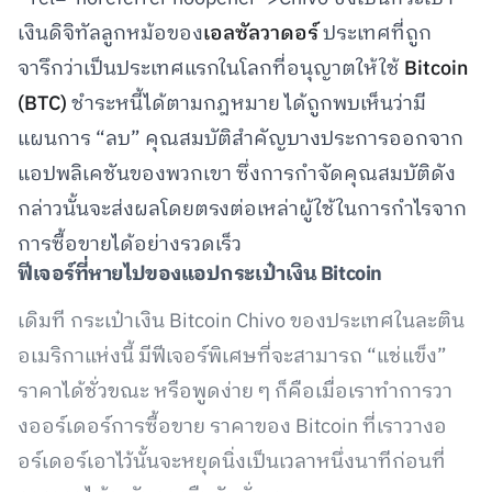
เงินดิจิทัลลูกหม้อของ
เอลซัลวาดอร์
ประเทศที่ถูก
จารึกว่าเป็นประเทศแรกในโลกที่อนุญาตให้ใช้
Bitcoin
(BTC)
ชำระหนี้ได้ตามกฎหมาย ได้ถูกพบเห็นว่ามี
แผนการ “ลบ” คุณสมบัติสำคัญบางประการออกจาก
แอปพลิเคชันของพวกเขา ซึ่งการกำจัดคุณสมบัติดัง
กล่าวนั้นจะส่งผลโดยตรงต่อเหล่าผู้ใช้ในการกำไรจาก
การซื้อขายได้อย่างรวดเร็ว
ฟีเจอร์ที่หายไปของแอป
กระเป๋าเงิน Bitcoin
เดิมที กระเป๋าเงิน Bitcoin Chivo ของประเทศในละติน
อเมริกาแห่งนี้ มีฟีเจอร์พิเศษที่จะสามารถ “แช่แข็ง”
ราคาได้ชั่วขณะ หรือพูดง่าย ๆ ก็คือเมื่อเราทำการวา
งออร์เดอร์การซื้อขาย ราคาของ Bitcoin ที่เราวางอ
อร์เดอร์เอาไว้นั้นจะหยุดนิ่งเป็นเวลาหนึ่งนาทีก่อนที่