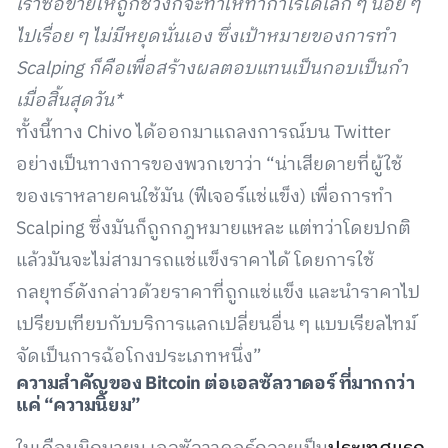
เราซื้อขายให้ถูกช่วงก็จะทำให้ทำกำไรได้เล็ก ๆ น้อย ๆ
ไปเรื่อย ๆ ไม่มีหยุดนั่นเอง ซึ่งเป้าหมายของการทำ
Scalping
ก็คือเพื่อสร้างผลตอบแทนเป็นกอบเป็นกำ
เมื่อสิ้นสุดวัน
*
ทั้งนี้ทาง Chivo ได้ออกมาแถลงการณ์บน Twitter
อย่างเป็นทางการของพวกเขาว่า “น่าเสียดายที่ผู้ใช้
ของเราหลายคนใช้มัน (ฟีเจอร์แช่แข็ง) เพื่อการทำ
Scalping ซึ่งมันก็ถูกกฎหมายแหละ แต่ทว่าโดยปกติ
แล้วมันจะไม่สามารถแช่แข็งราคาได้ โดยการใช้
กลยุทธ์ดังกล่าวด้วยราคาที่ถูกแช่แข็ง และนำราคาไป
เปรียบเทียบกับบริการแลกเปลี่ยนอื่น ๆ แบบเรียลไทม์
จัดเป็นการฉ้อโกงประเภทหนึ่ง”
ความสำคัญของ
B
itcoin ต่อเอลซัลวาดอร์ ที่มากกว่า
แค่
“
ความนิยม
”