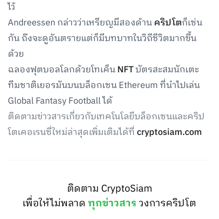
ไว้
Andreessen กล่าวว่าเหรียญมีสองด้าน
คริปโต
ก็เช่น
กัน ถึงจะดูอันตรายแต่ก็มีบทบาทในวิถีชีวิตมากขึ้น
ด้วย
ฉลองฟุตบอลโลกด้วยโทเค็น
NFT
บัตรสะสมนักเตะ
ทีมชาติเยอรมันบนบล็อกเชน Ethereum ที่นำไปเล่น
Global Fantasy Football ได้
ติดตามข่าวสารเกี่ยวกับเทคโนโลยีบล็อกเชนและคริป
โตเคอเรนซี่ใหม่ล่าสุดเพิ่มเติมได้ที่
cryptosiam.com
ติดตาม CryptoSiam
เพื่อให้ไม่พลาด
ทุกข่าวสาร
วงการคริปโต