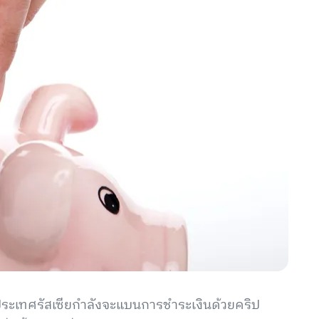
า ประเทศรัสเซียกำลังจะแบนการชำระเงินด้วยคริป