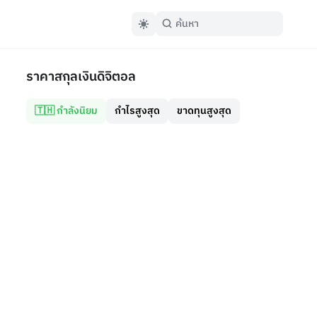
ราคาสกุลเงินดิจิตอล
🇹🇭 กำลังนิยม
กำไรสูงสุด
ขาดทุนสูงสุด