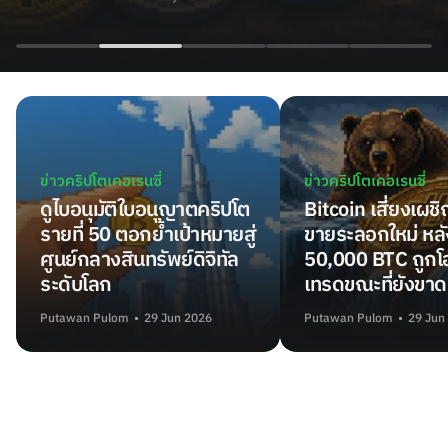
ข่าวคริปโตเคอเรนซี่
ข่าวคริปโตเคอเรนซี่
ดูไบอนุมัติใบอนุญาตคริปโต
Bitcoin เสี่ยงเผช
รายที่ 50 ตอกย้ำเป้าหมายสู่
ขายระลอกใหม่ หลั
ศูนย์กลางสินทรัพย์ดิจิทัล
50,000 BTC ถูกโอ
ระดับโลก
เทรดขณะที่ยังขาด
Putawan Pulom
29 Jun 2026
Putawan Pulom
29 Jun