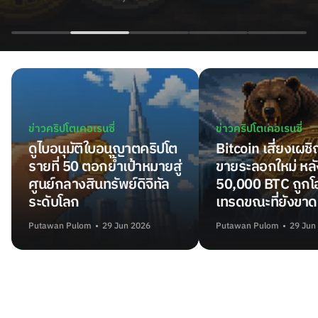
ข่าวคริปโตเคอเรนซี่
ข่าวคริปโตเคอเรนซี่
ดูไบอนุมัติใบอนุญาตคริปโต
Bitcoin เสี่ยงเผช
รายที่ 50 ตอกย้ำเป้าหมายสู่
ขายระลอกใหม่ หลั
ศูนย์กลางสินทรัพย์ดิจิทัล
50,000 BTC ถูกโอ
ระดับโลก
เทรดขณะที่ยังขาด
Putawan Pulom
29 Jun 2026
Putawan Pulom
29 Jun